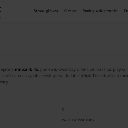
t
Strona główna
O mnie
Punkty wdzięczności
Do
e
nagrodę
mnożnik 4x
, ponieważ świadczy o tym, że masz już przynaj
ości na rzeczy lub przysługi i na dodatek dzięki Tobie trafili do mni
nicy.
0
wartość wymiany