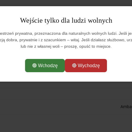
0
Wejście tylko dla ludzi wolnych
h
wartość wymiany poleconych
estrzeń prywatna, przeznaczona dla naturalnych wolnych ludzi. Jeśli je
ncją dobra, prywatnie i z szacunkiem – witaj. Jeśli działasz służbowo, u
lub nie z własnej woli – proszę, opuść to miejsce.
nę wdzięczności na rzeczy lub przysługi na stronie
leconych przez Ciebie musi się zarejestrować
🟢 Wchodzę
🔴 Wychodzę
usi wynosić 500 lub więcej
oleconych przez Ciebie użytkowników musi wynosić 100 lub więcej.
Amba