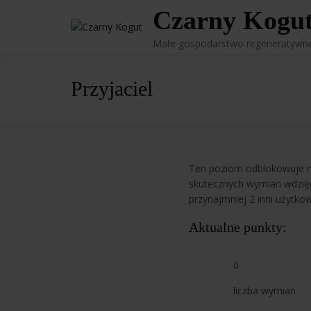
Skip
Czarny Kogu
to
content
Małe gospodarstwo regeneratywn
Przyjaciel
Ten poziom odblokowuje 
skutecznych wymian wdzięczn
przynajmniej 2 inni użytkow
Aktualne punkty:
0
liczba wymian