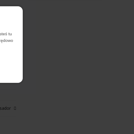
steś tu
rzędowo
sador