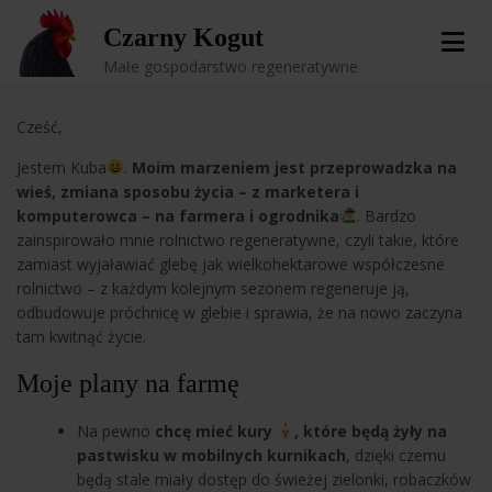
Skip
Czarny Kogut
to
content
Małe gospodarstwo regeneratywne
Cześć,
Jestem Kuba
.
Moim marzeniem jest przeprowadzka na
wieś, zmiana sposobu życia – z marketera i
komputerowca – na farmera i ogrodnika
. Bardzo
zainspirowało mnie rolnictwo regeneratywne, czyli takie, które
zamiast wyjaławiać glebę jak wielkohektarowe współczesne
rolnictwo – z każdym kolejnym sezonem regeneruje ją,
odbudowuje próchnicę w glebie i sprawia, że na nowo zaczyna
tam kwitnąć życie.
Moje plany na farmę
Na pewno
chcę mieć kury
, które będą żyły na
pastwisku w mobilnych kurnikach
, dzięki czemu
będą stale miały dostęp do świeżej zielonki, robaczków