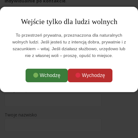
indywidualnie po kontakcie
.
Ochrona prywatności i kontakt
Wejście tylko dla ludzi wolnych
Dbam o swoją prywatność i unikam formalności oraz
nadmiernej ekspozycji danych osobowych w internecie.
To przestrzeń prywatna, przeznaczona dla naturalnych
Dlatego szczegóły dotyczące możliwości wsparcia oraz
wolnych ludzi. Jeśli jesteś tu z intencją dobra, prywatnie i z
ewentualne alternatywne metody darowizn (np. BLIK lub inne)
szacunkiem – witaj. Jeśli działasz służbowo, urzędowo lub
udostępniam
indywidualnie na prośbę
.
nie z własnej woli – proszę, opuść to miejsce.
Proszę,
skontaktuj się ze mną korzystając z formularza
kontaktowego na stronie
, aby uzyskać niezbędne informacje
Wchodzę
Wychodzę
lub w razie pytań.
Twoje imię
Twoje nazwisko